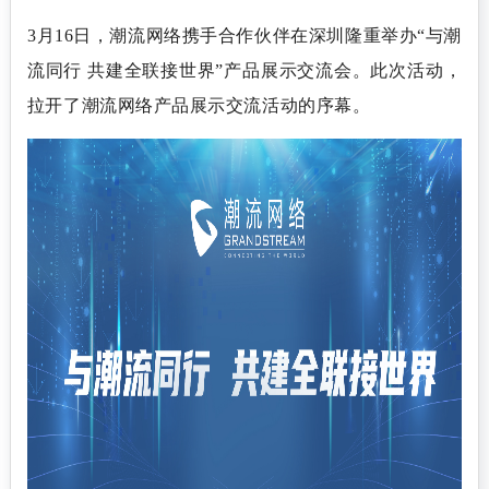
3
月
16
日，
潮流网络
携手合作伙伴在深圳隆重举办
“
与潮
流同行
共建全联接世界
”
产品展示交流
会。
此次活动，
拉开了潮流网络产品展示交流活动的序幕。