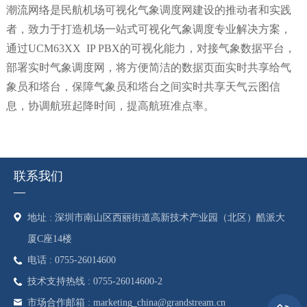
潮流网络是民航机场
可视化气象调度网
建设的推动者和实践
者，致力于打造机场一站式可视化气象调度专业解决方案，
通过
UCM63XX IP PBX
的可视化能力
，对接气象数据平台，
部署实时气象调度网，将方便简洁的数据页面实时共享给气
象员和塔台，
保障气象员和塔台之间实时共享天气云图信
息
，协调航班起降时间，提高航班准点率。
联系我们
地址 : 深圳市南山区西丽街道高新技术产业园（北区）酷派大
厦C座14楼
电话 : 0755-26014600
技术支持热线 : 0755-26014600-2
市场合作邮箱 : marketing_china@grandstream.cn