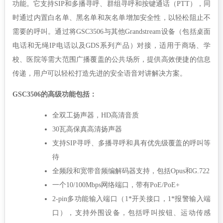
功能。它支持SIP和多播寻呼、群组寻呼和按键通话（PTT），同
时通过内置白名单、黑名单和灰名单增加安全性，以轻松阻止不
需要的呼叫。
通过将GSC3506与其他Grandstream设备（包括桌面
电话和无绳IP电话以及GDS系列产品）对接，适用于商场、学
校、医院等需大范围广播覆盖的公共场所，提供高效便捷的信息
传递，用户可以轻松打造先进的安全语音对讲解决方案。
GSC3506的高级功能包括：
全双工扬声器，HD高清音质
30瓦高保真高清扬声器
支持SIP寻呼、多播寻呼和具有优先级覆盖的呼叫等
待
全频段和宽带音频编解码器支持，包括Opus和G.722
一个10/100Mbps网络端口，带有PoE/PoE+
2-pin多功能输入端口（1*开关接口，1*报警输入端
口），支持外围设备，包括呼叫按钮、运动传感