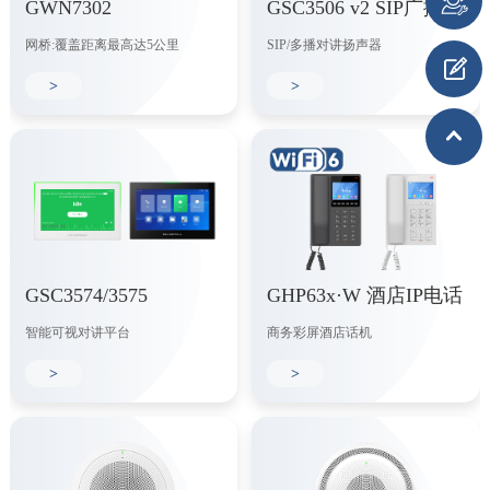
GWN7302
GSC3506 v2 SIP广播
网桥:覆盖距离最高达5公里
SIP/多播对讲扬声器
>
>
GSC3574/3575
GHP63x·W 酒店IP电话
智能可视对讲平台
商务彩屏酒店话机
>
>