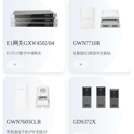
E1网关GXW4502/04
GWN7710R
E1/T1/J1数字中继网关
轻量级6口网室外交换机
>
>
GWN7605CLR
GDS372X
带凤凰端子的户外无线AP