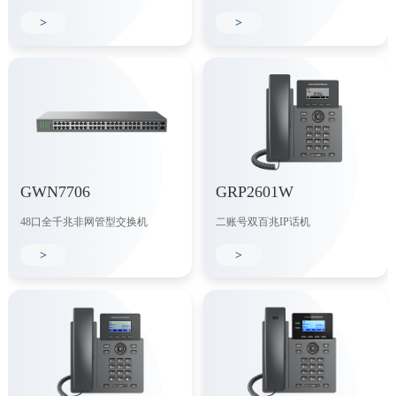
>
>
GWN7706
GRP2601W
48口全千兆非网管型交换机
二账号双百兆IP话机
>
>