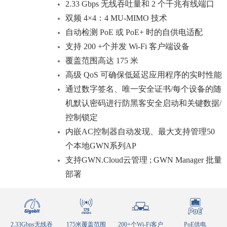
2.33 Gbps 无线吞吐量和 2 个千兆有线端口
双频 4×4：4 MU-MIMO 技术
自动检测 PoE 或 PoE+ 时的自供电适配
支持 200 +个并发 Wi-Fi 客户端设备
覆盖范围高达 175 米
高级 QoS 可确保低延迟应用程序的实时性能
通过数字签名、唯一安全证书/每个设备的随
机默认密码进行防黑客安全启动和关键数据/
控制锁定
内嵌AC控制器自动发现、最大支持管理
50
个本地GWN系列AP
支持GWN.Cloud云管理 ; GWN Manager 批量
部署
2.33Gbps无线吞
175米覆盖范围
200+个Wi-Fi客户
PoE供电